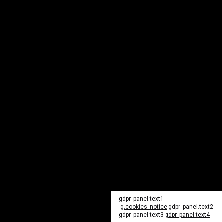
gdpr_panel.text1
g.cookies_notice
gdpr_panel.text2
gdpr_panel.text3
gdpr_panel.text4