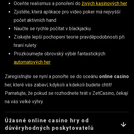
Oceňte realismus a ponoření do
živých kasinových her
Zjistěte, která aplikace pro video poker má nejvyšší
počet aktivních hand
Naučte se rychle počítat v blackjacku
Získejte lepší pochopení teorie pravděpodobnosti při
hraní rulety
Prozkoumejte obrovský výběr fantastických
automatových her
Zaregistrujte se nyní a ponořte se do oceánu
online casino
her, které vás zabaví, kdykoli a kdekoli budete chtít!
Pamatujte, že pokud se rozhodnete hrát v ZetCasino, čekají
na vás velké výhry.
Úžasné online casino hry od
důvěryhodných poskytovatelů