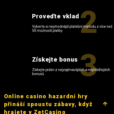
2
Proveďte vklad
Vyberte si nejvhodnější platební metodu z více než
50 možností platby
3
Získejte bonus
Získejte jeden z nejzajímavějších a nejštědřejších
bonusů
Online casino hazardní hry
přináší spoustu zábavy, když
hrajete v ZetCasino