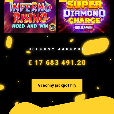
Demo
Demo
Hrát nyní
Hrát nyní
Demo
CELKOVÝ JACKPOT
Demo
€ 17 683 491.20
Všechny jackpot hry