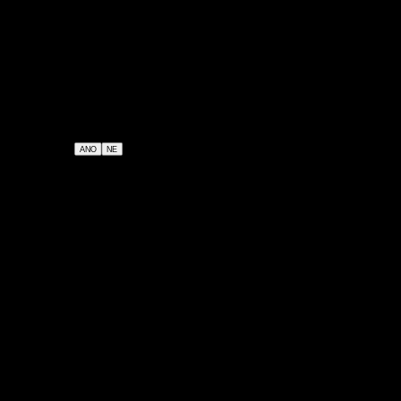
PŘEHRÁVAT ZVUKY
ANO
NE