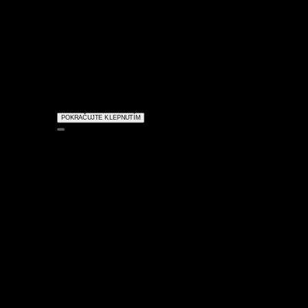
POKRAČUJTE KLEPNUTÍM
11:13