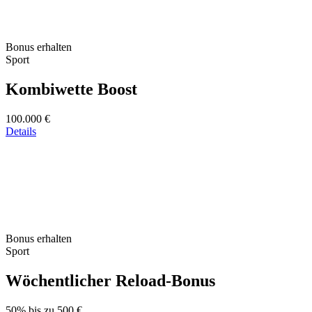
Bonus erhalten
Sport
Kombiwette Boost
100.000 €
Details
Bonus erhalten
Sport
Wöchentlicher Reload-Bonus
50% bis zu 500 €