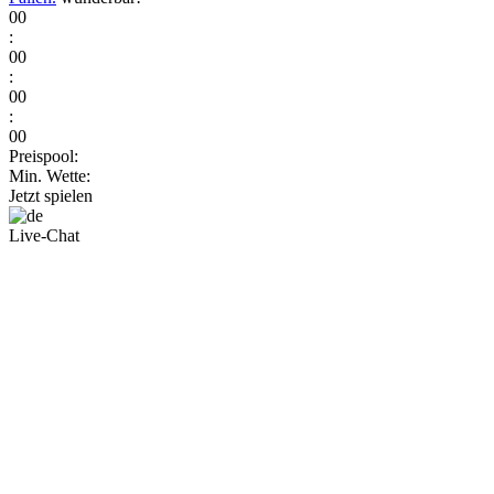
00
:
00
:
00
:
00
Preispool:
Min. Wette:
Jetzt spielen
Live-Chat