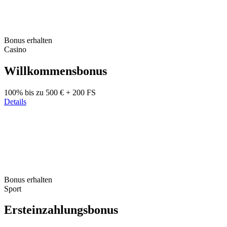
Bonus erhalten
Casino
Willkommensbonus
100% bis zu 500 € + 200 FS
Details
Bonus erhalten
Sport
Ersteinzahlungsbonus