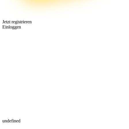
Jetzt registrieren
Einloggen
undefined