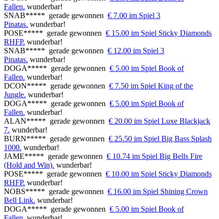
Fallen.
wunderbar!
SNAB*****
gerade gewonnen
€ 7.00 im Spiel 3
Pinatas.
wunderbar!
POSE*****
gerade gewonnen
€ 15.00 im Spiel Sticky Diamonds
RHFP.
wunderbar!
SNAB*****
gerade gewonnen
€ 12.00 im Spiel 3
Pinatas.
wunderbar!
DOGA*****
gerade gewonnen
€ 5.00 im Spiel Book of
Fallen.
wunderbar!
DCON*****
gerade gewonnen
€ 7.50 im Spiel King of the
Jungle.
wunderbar!
DOGA*****
gerade gewonnen
€ 5.00 im Spiel Book of
Fallen.
wunderbar!
ALAN*****
gerade gewonnen
€ 20.00 im Spiel Luxe Blackjack
7.
wunderbar!
BURN*****
gerade gewonnen
€ 25.50 im Spiel Big Bass Splash
1000.
wunderbar!
JAME*****
gerade gewonnen
€ 10.74 im Spiel Big Bells Fire
(Hold and Win).
wunderbar!
POSE*****
gerade gewonnen
€ 10.00 im Spiel Sticky Diamonds
RHFP.
wunderbar!
NOBS*****
gerade gewonnen
€ 16.00 im Spiel Shining Crown
Bell Link.
wunderbar!
DOGA*****
gerade gewonnen
€ 5.00 im Spiel Book of
Fallen.
wunderbar!