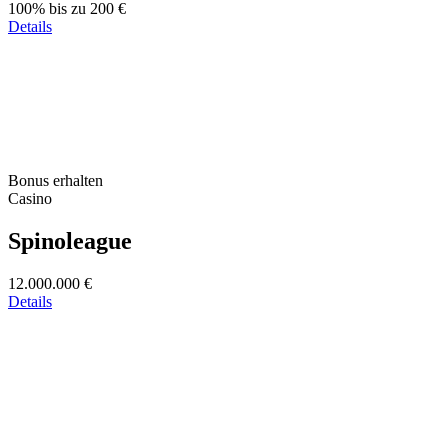
100% bis zu 200 €
Details
Bonus erhalten
Casino
Spinoleague
12.000.000 €
Details