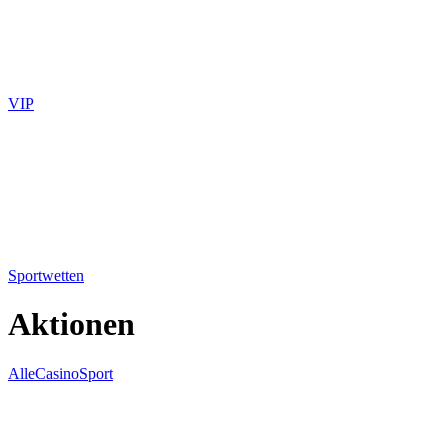
VIP
Sportwetten
Aktionen
Alle
Casino
Sport