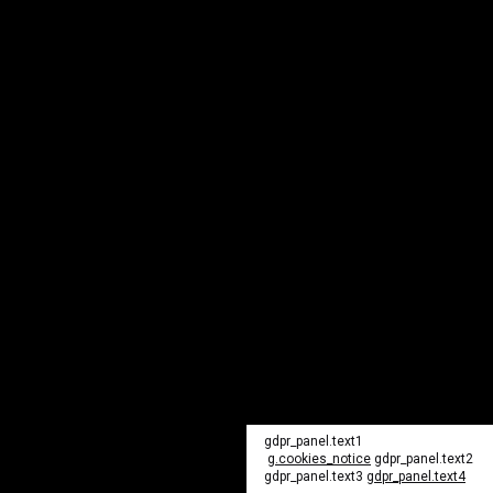
gdpr_panel.text1
g.cookies_notice
gdpr_panel.text2
gdpr_panel.text3
gdpr_panel.text4