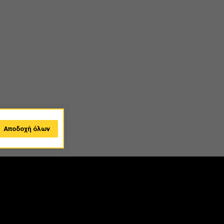
Αποδοχή όλων