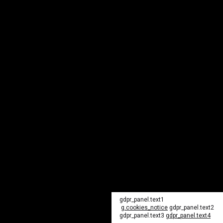
gdpr_panel.text1
g.cookies_notice
gdpr_panel.text2
gdpr_panel.text3
gdpr_panel.text4