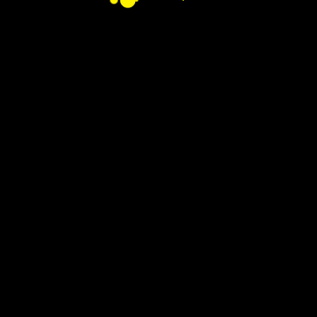
gdpr_panel.text1
g.cookies_notice
gdpr_panel.text2
gdpr_panel.text3
gdpr_panel.text4