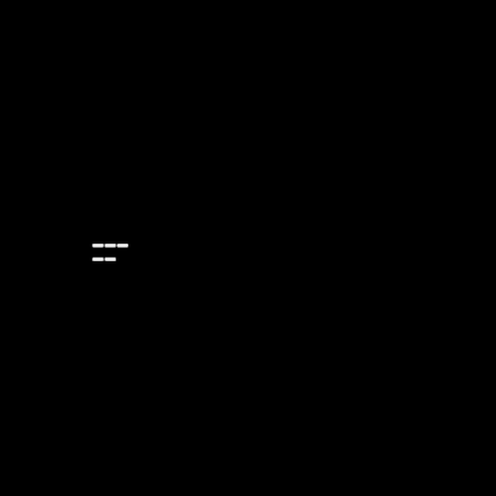
Bigbot Crew