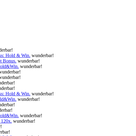
erbar!
ss: Hold & Win.
wunderbar!
ot Bonus.
wunderbar!
 Hold&Win.
wunderbar!
underbar!
underbar!
derbar!
derbar!
ss: Hold & Win.
wunderbar!
old&Win.
wunderbar!
derbar!
erbar!
 Hold&Win.
wunderbar!
 120x.
wunderbar!
!
rbar!