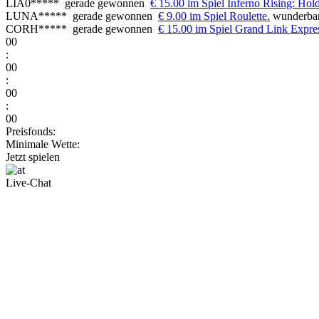
LIA0*****
gerade gewonnen
€ 15.00 im Spiel Inferno Rising: Hol
LUNA*****
gerade gewonnen
€ 9.00 im Spiel Roulette.
wunderba
CORH*****
gerade gewonnen
€ 15.00 im Spiel Grand Link Expre
00
:
00
:
00
:
00
Preisfonds:
Minimale Wette:
Jetzt spielen
Live-Chat