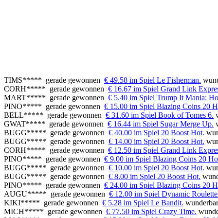
TIMS*****
gerade gewonnen
€ 49.58 im Spiel Le Fisherman.
wund
CORH*****
gerade gewonnen
€ 16.67 im Spiel Grand Link Expre
MART*****
gerade gewonnen
€ 5.40 im Spiel Trump It Mania: H
PINO*****
gerade gewonnen
€ 15.00 im Spiel Blazing Coins 20
BELL*****
gerade gewonnen
€ 31.60 im Spiel Book of Tomes 6.
w
GWAT*****
gerade gewonnen
€ 16.44 im Spiel Sugar Merge Up.
w
BUGG*****
gerade gewonnen
€ 40.00 im Spiel 20 Boost Hot.
wun
BUGG*****
gerade gewonnen
€ 14.00 im Spiel 20 Boost Hot.
wun
CORH*****
gerade gewonnen
€ 12.50 im Spiel Grand Link Expre
PINO*****
gerade gewonnen
€ 9.00 im Spiel Blazing Coins 20 H
BUGG*****
gerade gewonnen
€ 10.00 im Spiel 20 Boost Hot.
wun
BUGG*****
gerade gewonnen
€ 8.00 im Spiel 20 Boost Hot.
wund
PINO*****
gerade gewonnen
€ 24.00 im Spiel Blazing Coins 20
AUGU*****
gerade gewonnen
€ 12.00 im Spiel Dynamic Roulette
KIKI*****
gerade gewonnen
€ 5.28 im Spiel Le Bandit.
wunderbar
MICH*****
gerade gewonnen
€ 77.50 im Spiel Crazy Time.
wunde