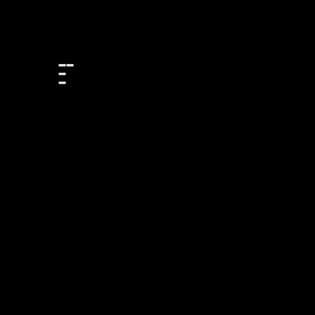
GUTHABEN
€
5000.00
GEWINN
€
GESAMTEINSATZ
€
0.50