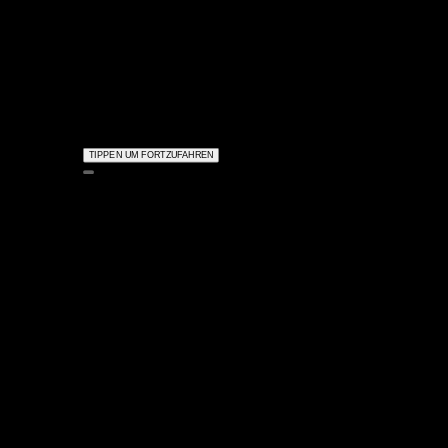
TIPPEN UM FORTZUFAHREN
12:21