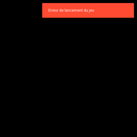
Erreur de lancement du jeu