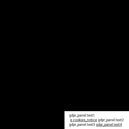
gdpr_panel.text1
g.cookies_notice
gdpr_panel.text2
gdpr_panel.text3
gdpr_panel.text4