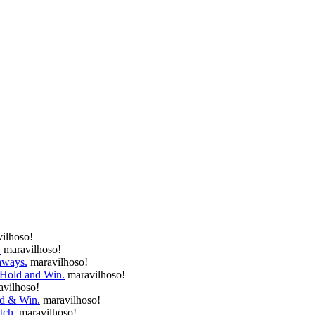
ilhoso!
.
maravilhoso!
aways.
maravilhoso!
Hold and Win.
maravilhoso!
vilhoso!
ld & Win.
maravilhoso!
tch.
maravilhoso!