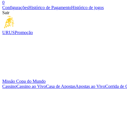
0
Configurações
Histórico de Pagamento
Histórico de jogos
Sair
URUS
Promoção
Missão Copa do Mundo
Cassino
Cassino ao Vivo
Casa de Apostas
Apostas ao Vivo
Corrida de 