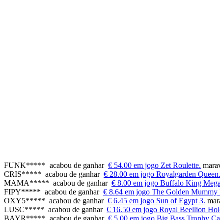
FUNK*****
acabou de ganhar
€ 54.00 em jogo Zet Roulette.
marav
CRIS*****
acabou de ganhar
€ 28.00 em jogo Royalgarden Queen
MAMA*****
acabou de ganhar
€ 8.00 em jogo Buffalo King Meg
FIPY*****
acabou de ganhar
€ 8.64 em jogo The Golden Mummy 
OXY5*****
acabou de ganhar
€ 6.45 em jogo Sun of Egypt 3.
mara
LUSC*****
acabou de ganhar
€ 16.50 em jogo Royal Beellion Ho
BAYR*****
acabou de ganhar
€ 5.00 em jogo Big Bass Trophy Ca