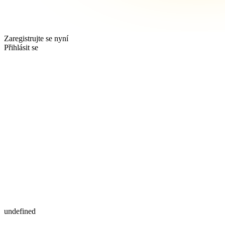
Zaregistrujte se nyní
Přihlásit se
undefined