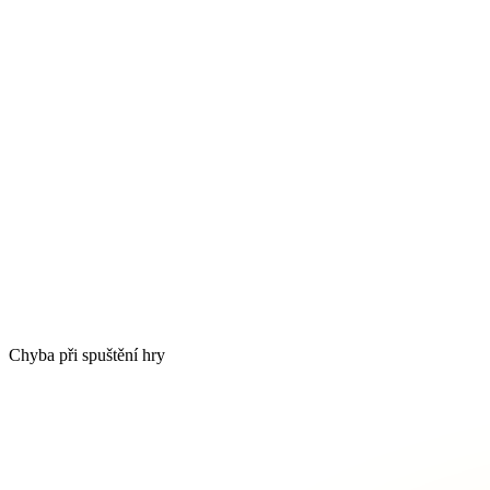
Chyba při spuštění hry