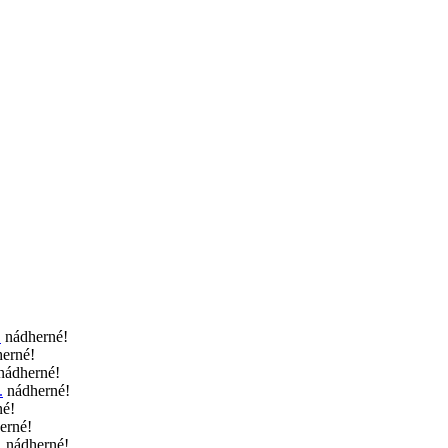
.
nádherné!
erné!
nádherné!
.
nádherné!
né!
erné!
.
nádherné!