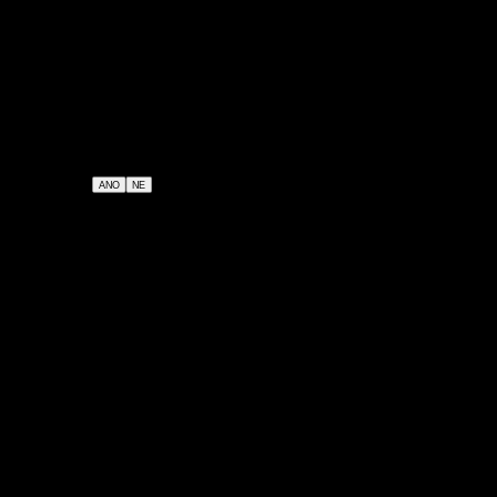
PŘEHRÁVAT ZVUKY
ANO
NE