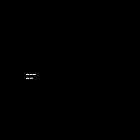
Crystal Queen