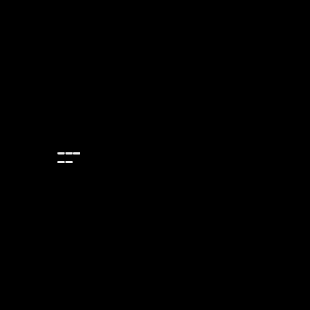
Leprechaun Hills