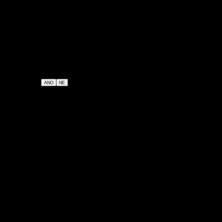
PŘEHRÁVAT ZVUKY
ANO
NE