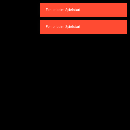
Fehler beim Spielstart
Fehler beim Spielstart