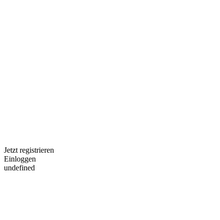
Jetzt registrieren
Einloggen
undefined