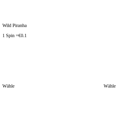
Wild Piranha
1 Spin =
€0.1
Wähle
Wähle