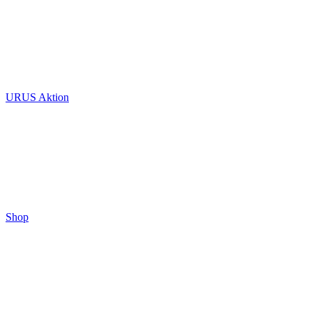
URUS Aktion
Shop