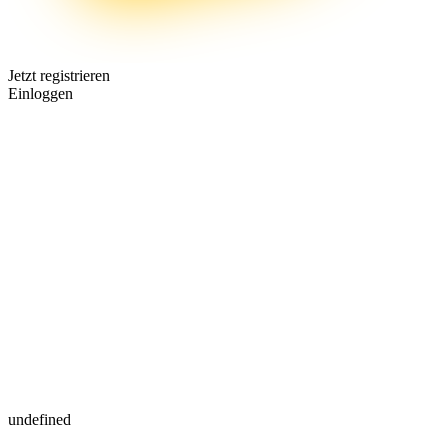
Jetzt registrieren
Einloggen
undefined