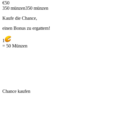
€50
350 münzen
350 münzen
Kaufe die Chance,
einen Bonus zu ergattern!
1
= 50 Münzen
Chance kaufen