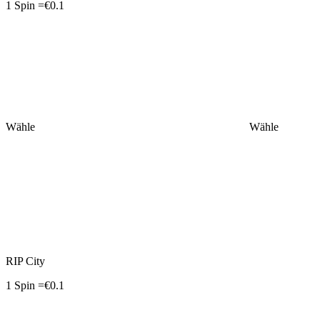
1 Spin =
€0.1
Wähle
Wähle
RIP City
1 Spin =
€0.1