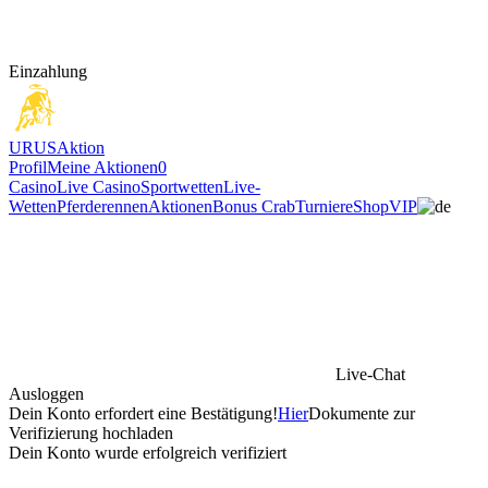
Einzahlung
URUS
Aktion
Profil
Meine Aktionen
0
Casino
Live Casino
Sportwetten
Live-
Wetten
Pferderennen
Aktionen
Bonus Crab
Turniere
Shop
VIP
Live-Chat
Ausloggen
Dein Konto erfordert eine Bestätigung!
Hier
Dokumente zur
Verifizierung hochladen
Dein Konto wurde erfolgreich verifiziert