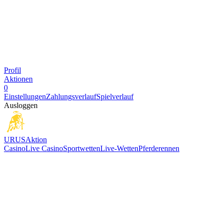
Profil
Aktionen
0
Einstellungen
Zahlungsverlauf
Spielverlauf
Ausloggen
URUS
Aktion
Casino
Live Casino
Sportwetten
Live-Wetten
Pferderennen