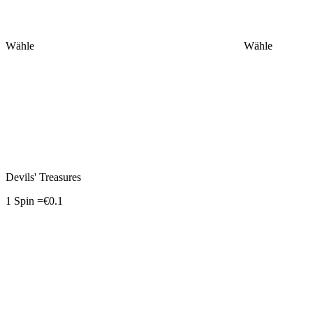
Wähle
Wähle
Devils' Treasures
1 Spin =
€0.1