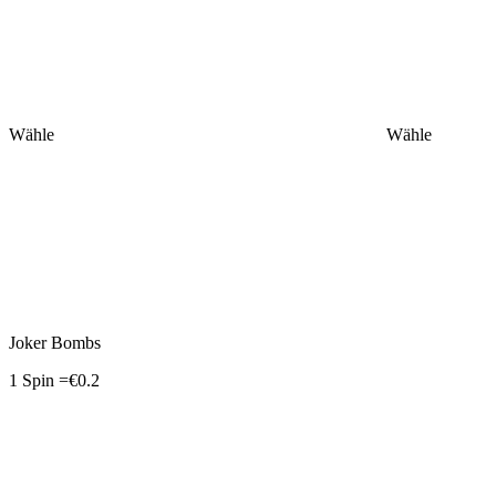
Wähle
Wähle
Joker Bombs
1 Spin =
€0.2