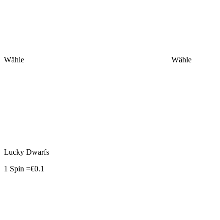
Wähle
Wähle
Lucky Dwarfs
1 Spin =
€0.1