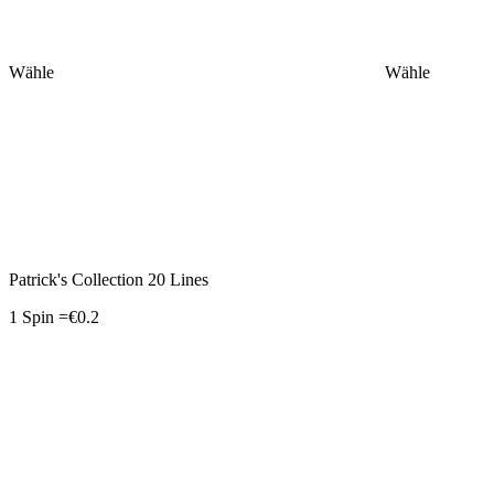
Wähle
Wähle
Patrick's Collection 20 Lines
1 Spin =
€0.2