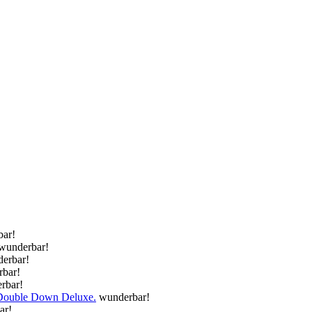
ar!
wunderbar!
erbar!
bar!
rbar!
 Double Down Deluxe.
wunderbar!
ar!