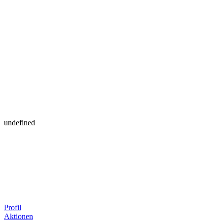
undefined
Profil
Aktionen