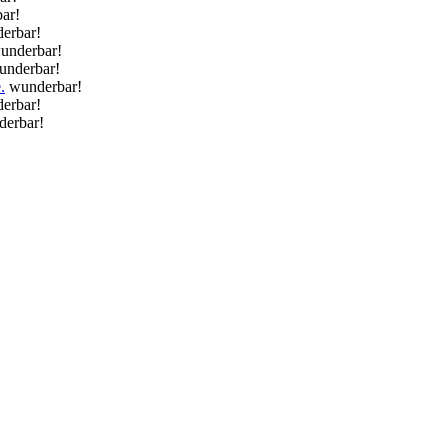
ar!
erbar!
underbar!
nderbar!
.
wunderbar!
erbar!
erbar!