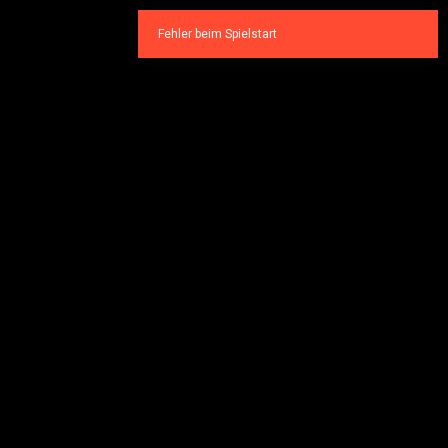
Fehler beim Spielstart