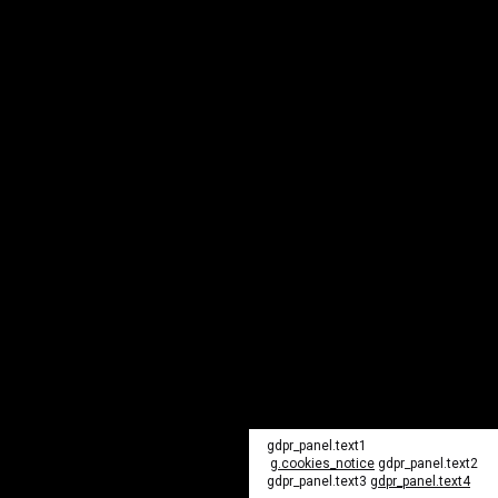
gdpr_panel.text1
g.cookies_notice
gdpr_panel.text2
gdpr_panel.text3
gdpr_panel.text4