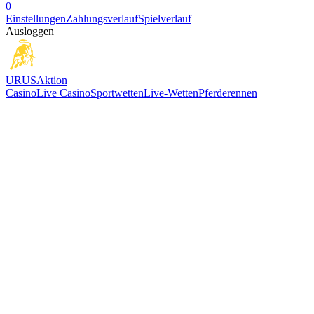
0
Einstellungen
Zahlungsverlauf
Spielverlauf
Ausloggen
URUS
Aktion
Casino
Live Casino
Sportwetten
Live-Wetten
Pferderennen