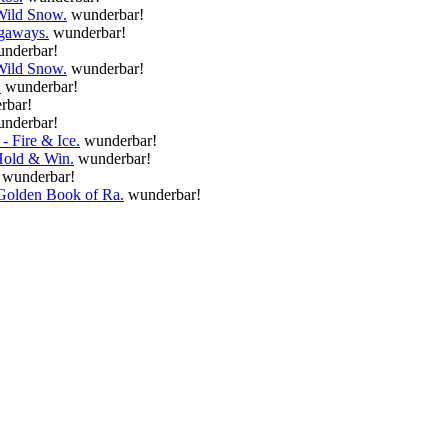
 Wild Snow.
wunderbar!
egaways.
wunderbar!
nderbar!
 Wild Snow.
wunderbar!
.
wunderbar!
rbar!
nderbar!
- Fire & Ice.
wunderbar!
Hold & Win.
wunderbar!
wunderbar!
 Golden Book of Ra.
wunderbar!