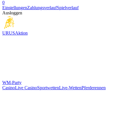
0
Einstellungen
Zahlungsverlauf
Spielverlauf
Ausloggen
URUS
Aktion
WM-Party
Casino
Live Casino
Sportwetten
Live-Wetten
Pferderennen