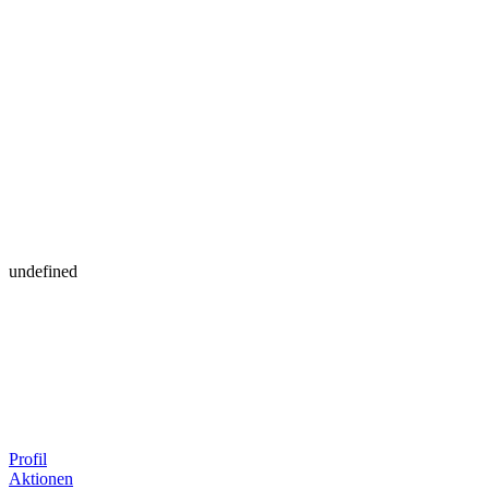
undefined
Profil
Aktionen