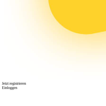
Jetzt registrieren
Einloggen