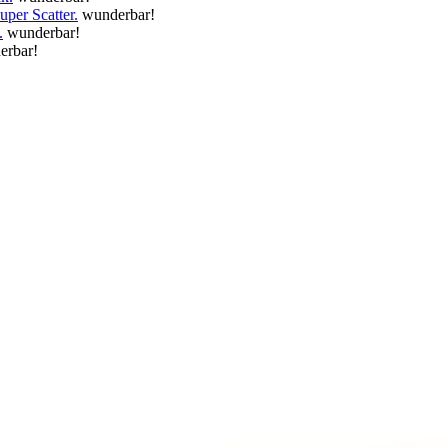
per Scatter.
wunderbar!
.
wunderbar!
rbar!