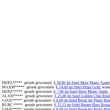
HERZ*****
gerade gewonnen
€ 38.00 im Spiel More Magic Apple
MAXM*****
gerade gewonnen
€ 14.60 im Spiel Pirate Gold.
wund
HERZ*****
gerade gewonnen
€ 7.00 im Spiel More Magic Apple.
ALAN*****
gerade gewonnen
€ 25.00 im Spiel Golden Chip Roule
GIAN*****
gerade gewonnen
€ 8.00 im Spiel Break the Piggy Ban
BURC*****
gerade gewonnen
€ 15.12 im Spiel Bigger Bass Bona
GIAN*****
gerade gewonnen
€ 8.00 im Spiel Break the Piggy Ban