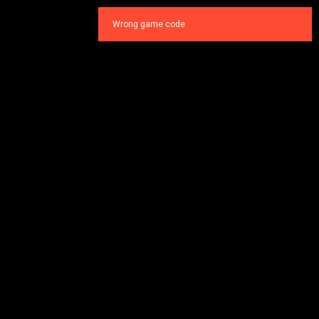
Wrong game code