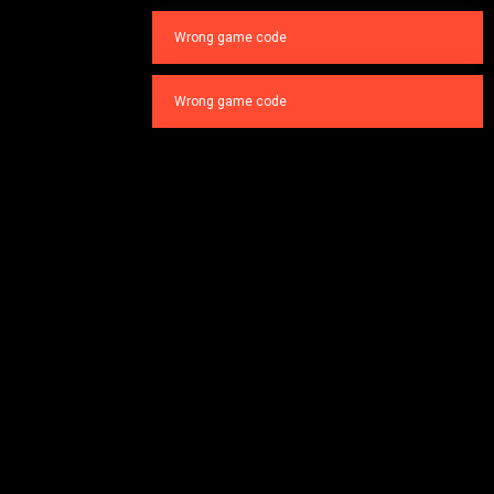
Wrong game code
Wrong game code