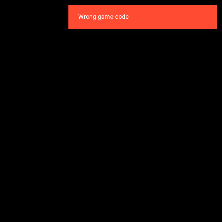
Wrong game code