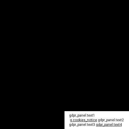
gdpr_panel.text1
g.cookies_notice
gdpr_panel.text2
gdpr_panel.text3
gdpr_panel.text4