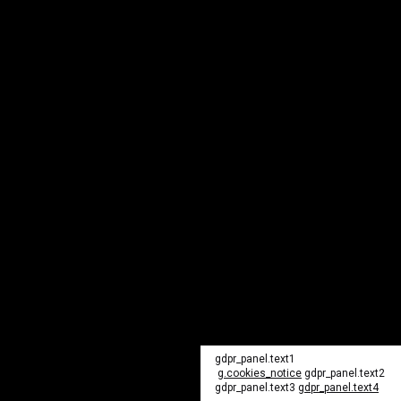
gdpr_panel.text1
g.cookies_notice
gdpr_panel.text2
gdpr_panel.text3
gdpr_panel.text4