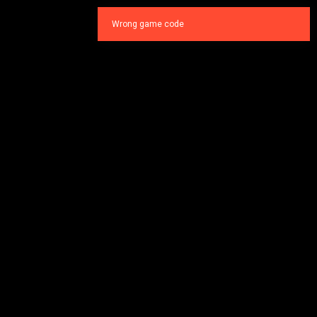
Wrong game code