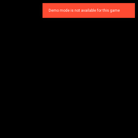
Demo mode is not available for this game