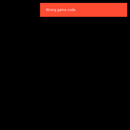
Wrong game code