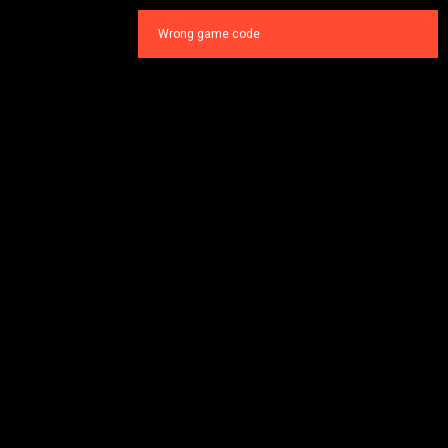
Wrong game code