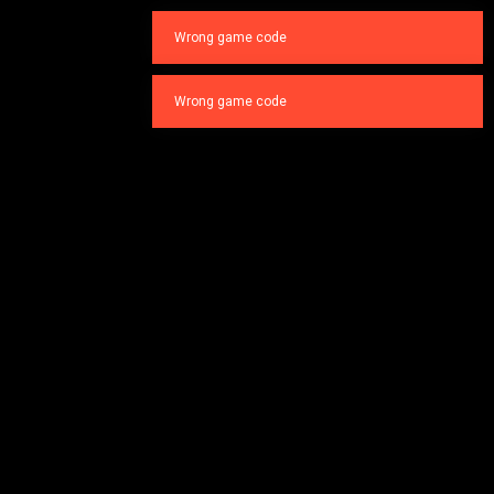
Wrong game code
Wrong game code