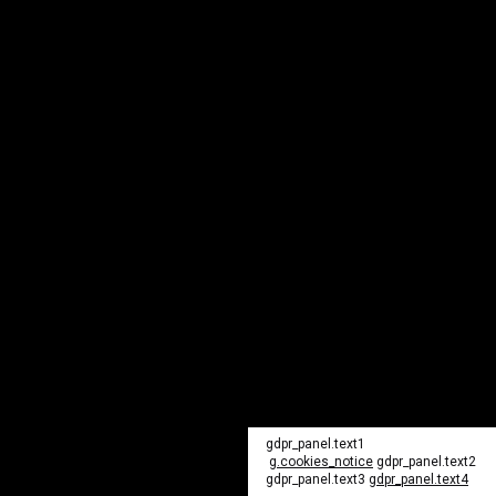
gdpr_panel.text1
g.cookies_notice
gdpr_panel.text2
gdpr_panel.text3
gdpr_panel.text4