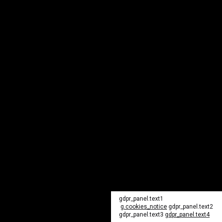
gdpr_panel.text1
g.cookies_notice
gdpr_panel.text2
gdpr_panel.text3
gdpr_panel.text4