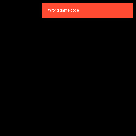
Wrong game code