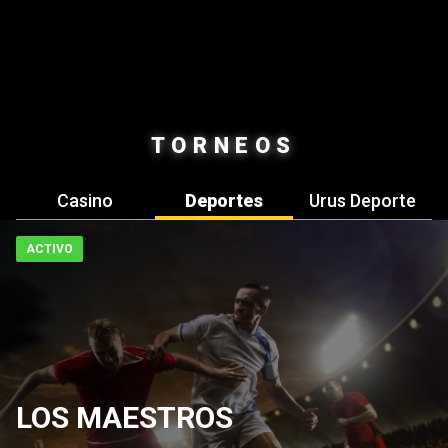
TORNEOS
Casino
Deportes
Urus Deporte
ACTIVO
LOS MAESTROS