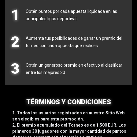
1
Obtén puntos por cada apuesta liquidada en las
principales ligas deportivas.
2
Aumenta tus posibilidades de ganar un premio del
torneo con cada apuesta que realices.
3
Obtén un generoso premio en efectivo al clasificar
entre los mejores 30.
TÉRMINOS Y CONDICIONES
1.
Todos los usuarios registrados en nuestro Sitio Web
son elegibles para esta promoción.
2.
El premio acumulado del Torneo es de 1.500 EUR. Los
primeros 30 jugadores con la mayor cantidad de puntos