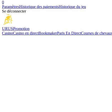
0
Paramètres
Historique des paiements
Historique du jeu
Se déconnecter
URUS
Promotion
Casino
Casino en direct
Bookmaker
Paris En Direct
Courses de chevau