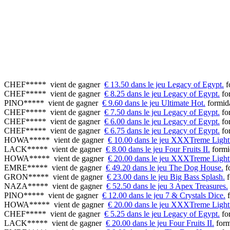
CHEF*****
vient de gagner
€ 13.50 dans le jeu Legacy of Egypt.
f
CHEF*****
vient de gagner
€ 8.25 dans le jeu Legacy of Egypt.
fo
PINO*****
vient de gagner
€ 9.60 dans le jeu Ultimate Hot.
formid
CHEF*****
vient de gagner
€ 7.50 dans le jeu Legacy of Egypt.
fo
CHEF*****
vient de gagner
€ 6.00 dans le jeu Legacy of Egypt.
fo
CHEF*****
vient de gagner
€ 6.75 dans le jeu Legacy of Egypt.
fo
HOWA*****
vient de gagner
€ 10.00 dans le jeu XXXTreme Lightn
LACK*****
vient de gagner
€ 8.00 dans le jeu Four Fruits II.
formi
HOWA*****
vient de gagner
€ 20.00 dans le jeu XXXTreme Lightn
EMRE*****
vient de gagner
€ 49.20 dans le jeu The Dog House.
f
GRON*****
vient de gagner
€ 23.00 dans le jeu Big Bass Splash.
f
NAZA*****
vient de gagner
€ 52.50 dans le jeu 3 Apex Treasures.
PINO*****
vient de gagner
€ 12.00 dans le jeu 7 & Crystals Dice.
f
HOWA*****
vient de gagner
€ 20.00 dans le jeu XXXTreme Lightn
CHEF*****
vient de gagner
€ 5.25 dans le jeu Legacy of Egypt.
fo
LACK*****
vient de gagner
€ 20.00 dans le jeu Four Fruits II.
form