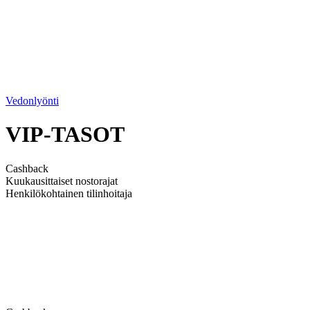
Vedonlyönti
VIP-TASOT
Cashback
Kuukausittaiset nostorajat
Henkilökohtainen tilinhoitaja