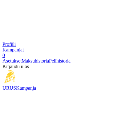
Profiili
Kampanjat
0
Asetukset
Maksuhistoria
Pelihistoria
Kirjaudu ulos
URUS
Kampanja