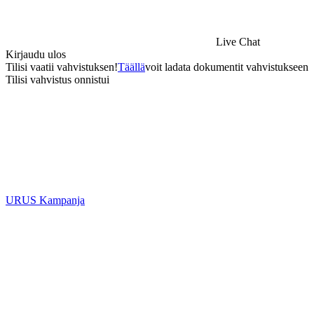
Live Chat
Kirjaudu ulos
Tilisi vaatii vahvistuksen!
Täällä
voit ladata dokumentit vahvistukseen
Tilisi vahvistus onnistui
URUS Kampanja