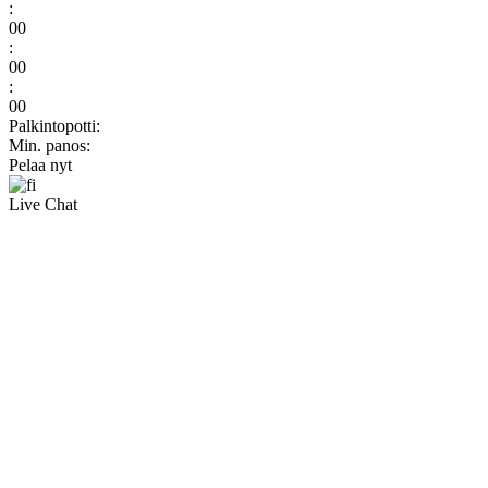
:
00
:
00
:
00
Palkintopotti:
Min. panos:
Pelaa nyt
Live Chat