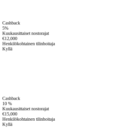
Cashback
5%
Kuukausittaiset nostorajat
€12,000
Henkilökohtainen tilinhoitaja
Kyllä
Cashback
10 %
Kuukausittaiset nostorajat
€15,000
Henkilökohtainen tilinhoitaja
Kyllä