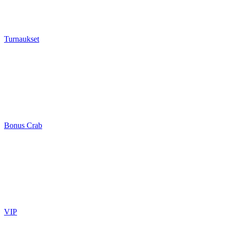
Turnaukset
Bonus Crab
VIP