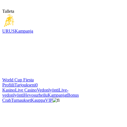
Talleta
URUS
Kampanja
World Cup Fiesta
Profiili
Tarjoukseni
0
Kasino
Live Casino
Vedonlyönti
Live-
vedonlyönti
Hevosurheilu
Kampanjat
Bonus
Crab
Turnaukset
Kauppa
VIP