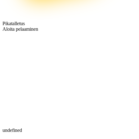
Pikatalletus
Aloita pelaaminen
undefined