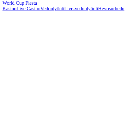
World Cup Fiesta
Kasino
Live Casino
Vedonlyönti
Live-vedonlyönti
Hevosurheilu