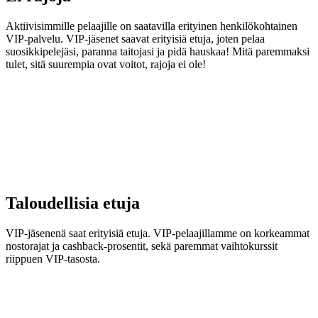
Aktiivisimmille pelaajille on saatavilla erityinen henkilökohtainen
VIP-palvelu. VIP-jäsenet saavat erityisiä etuja, joten pelaa
suosikkipelejäsi, paranna taitojasi ja pidä hauskaa! Mitä paremmaksi
tulet, sitä suurempia ovat voitot, rajoja ei ole!
Taloudellisia etuja
VIP-jäsenenä saat erityisiä etuja. VIP-pelaajillamme on korkeammat
nostorajat ja cashback-prosentit, sekä paremmat vaihtokurssit
riippuen VIP-tasosta.