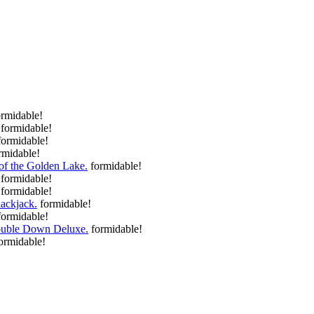
rmidable!
formidable!
ormidable!
rmidable!
 of the Golden Lake.
formidable!
formidable!
formidable!
lackjack.
formidable!
ormidable!
Double Down Deluxe.
formidable!
ormidable!