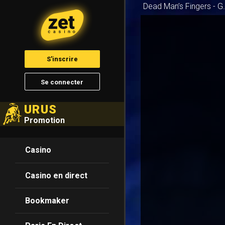
Dead Man’s Fingers - 
S'inscrire
maintenant
Se connecter
URUS
Promotion
Casino
Casino en direct
Bookmaker