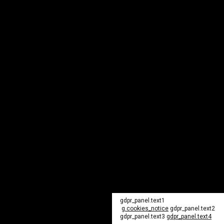
gdpr_panel.text1
g.cookies_notice
gdpr_panel.text2
gdpr_panel.text3
gdpr_panel.text4