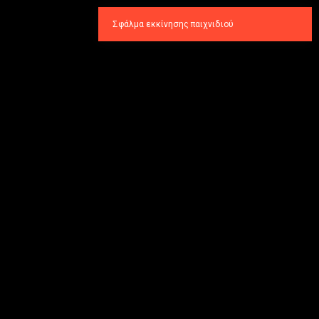
Σφάλμα εκκίνησης παιχνιδιού