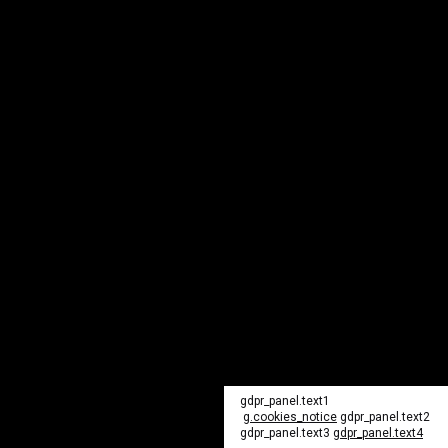
gdpr_panel.text1
g.cookies_notice
gdpr_panel.text2
gdpr_panel.text3
gdpr_panel.text4