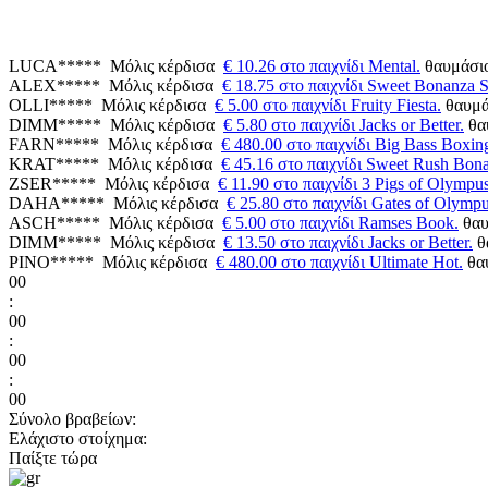
LUCA*****
Μόλις κέρδισα
€ 10.26 στο παιχνίδι Mental.
θαυμάσι
ALEX*****
Μόλις κέρδισα
€ 18.75 στο παιχνίδι Sweet Bonanza Su
OLLI*****
Μόλις κέρδισα
€ 5.00 στο παιχνίδι Fruity Fiesta.
θαυμά
DIMM*****
Μόλις κέρδισα
€ 5.80 στο παιχνίδι Jacks or Better.
θα
FARN*****
Μόλις κέρδισα
€ 480.00 στο παιχνίδι Big Bass Boxi
KRAT*****
Μόλις κέρδισα
€ 45.16 στο παιχνίδι Sweet Rush Bon
ZSER*****
Μόλις κέρδισα
€ 11.90 στο παιχνίδι 3 Pigs of Olympu
DAHA*****
Μόλις κέρδισα
€ 25.80 στο παιχνίδι Gates of Olympu
ASCH*****
Μόλις κέρδισα
€ 5.00 στο παιχνίδι Ramses Book.
θαυ
DIMM*****
Μόλις κέρδισα
€ 13.50 στο παιχνίδι Jacks or Better.
θ
PINO*****
Μόλις κέρδισα
€ 480.00 στο παιχνίδι Ultimate Hot.
θα
00
:
00
:
00
:
00
Σύνολο βραβείων:
Ελάχιστο στοίχημα:
Παίξτε τώρα