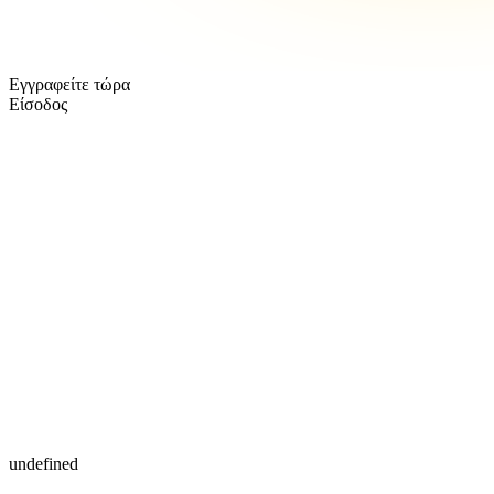
Εγγραφείτε τώρα
Είσοδος
undefined