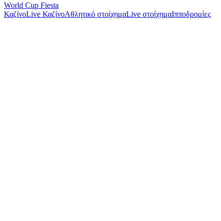
World Cup Fiesta
Καζίνο
Live Καζίνο
Αθλητικό στοίχημα
Live στοίχημα
Ιπποδρομίες