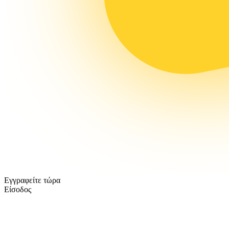
Εγγραφείτε τώρα
Είσοδος