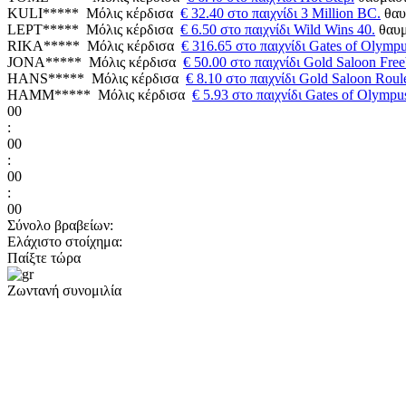
KULI*****
Μόλις κέρδισα
€ 32.40 στο παιχνίδι 3 Million BC.
θαυ
LEPT*****
Μόλις κέρδισα
€ 6.50 στο παιχνίδι Wild Wins 40.
θαυμ
RIKA*****
Μόλις κέρδισα
€ 316.65 στο παιχνίδι Gates of Olymp
JONA*****
Μόλις κέρδισα
€ 50.00 στο παιχνίδι Gold Saloon Free
HANS*****
Μόλις κέρδισα
€ 8.10 στο παιχνίδι Gold Saloon Roule
HAMM*****
Μόλις κέρδισα
€ 5.93 στο παιχνίδι Gates of Olympus
00
:
00
:
00
:
00
Σύνολο βραβείων:
Ελάχιστο στοίχημα:
Παίξτε τώρα
Ζωντανή συνομιλία