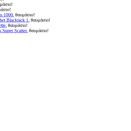
μάσιο!
άσιο!
us 1000.
θαυμάσιο!
bet Blackjack 1.
θαυμάσιο!
tte.
θαυμάσιο!
 Super Scatter.
θαυμάσιο!