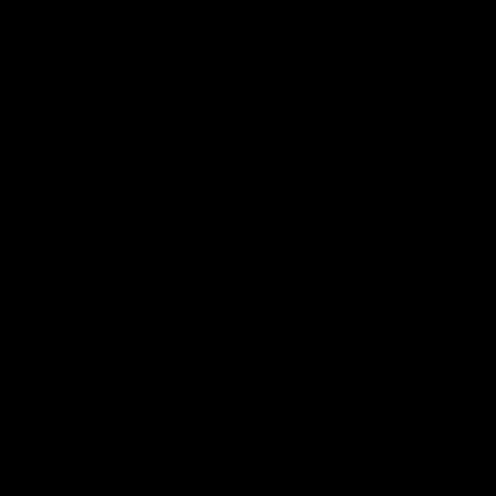
Játékindítási hiba