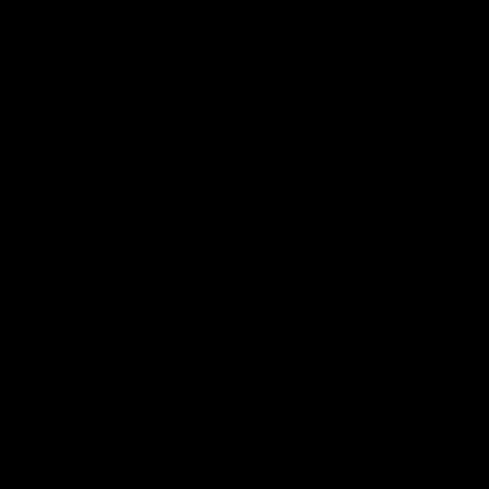
VALÓDI JÁTÉK