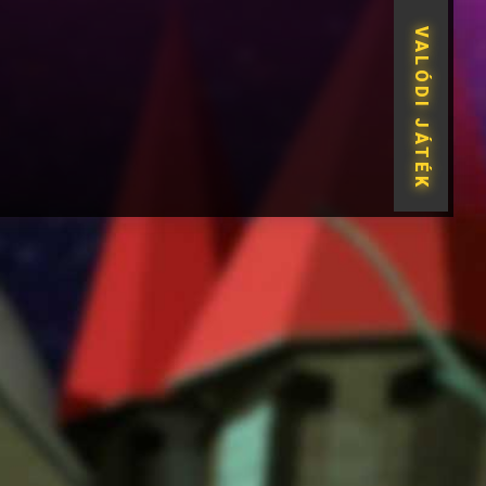
VALÓDI JÁTÉK