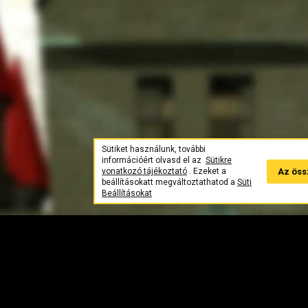
Sütiket használunk, további
információért olvasd el az
Sütikre
Az öss
vonatkozó tájékoztató
. Ezeket a
beállításokatt megváltoztathatod a
Süti
Beállításokat
ok keresése