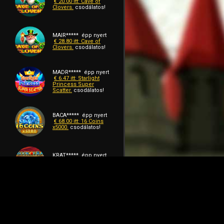
€ 20.00 itt: Cave of
Clovers.
csodálatos!
MAIR*****
épp nyert
€ 28.80 itt: Cave of
Clovers.
csodálatos!
MADR*****
épp nyert
€ 6.47 itt: Starlight
Princess Super
Scatter.
csodálatos!
BACA*****
épp nyert
€ 68.00 itt: 16 Coins
x5000.
csodálatos!
KRAT*****
épp nyert
€ 10.00 itt: Book of Ra
Deluxe.
csodálatos!
Hasonló játék
TOMM*****
épp
nyert
€ 52.00 itt:
Infinite
Blackjack.
csodálatos!