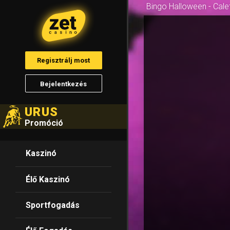
Bingo Halloween - Cale
Regisztrálj most
Bejelentkezés
URUS
Promóció
Kaszinó
Élő Kaszinó
Sportfogadás