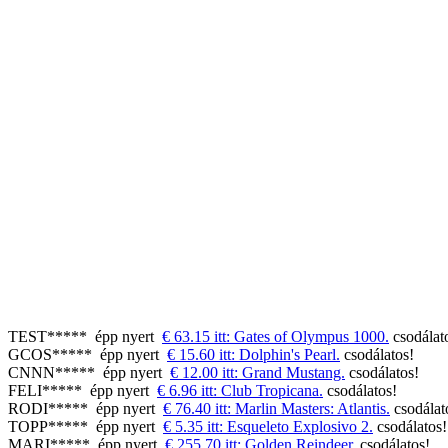
TEST*****
épp nyert
€ 63.15 itt: Gates of Olympus 1000.
csodálat
GCOS*****
épp nyert
€ 15.60 itt: Dolphin's Pearl.
csodálatos!
CNNN*****
épp nyert
€ 12.00 itt: Grand Mustang.
csodálatos!
FELI*****
épp nyert
€ 6.96 itt: Club Tropicana.
csodálatos!
RODI*****
épp nyert
€ 76.40 itt: Marlin Masters: Atlantis.
csodálat
TOPP*****
épp nyert
€ 5.35 itt: Esqueleto Explosivo 2.
csodálatos!
MARI*****
épp nyert
€ 255.70 itt: Golden Reindeer.
csodálatos!