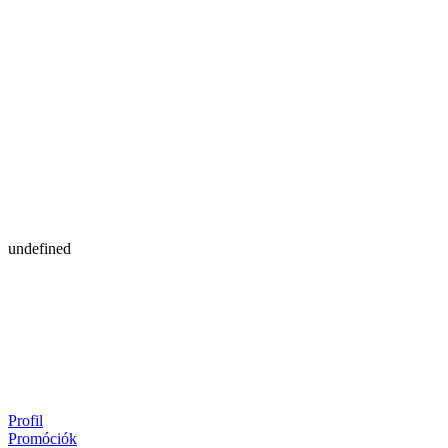
undefined
Profil
Promóciók