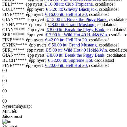
FELI*****
épp nyert
€ 16.08 itt: Club Tropicana.
csodálatos!
QUIL*****
épp nyert
€ 5.20 itt: Gravity Blackjack.
csodálatos!
FINE*****
épp nyert
€ 16.00 itt: Hell Hot 20.
csodálatos!
GIAN*****
épp nyert
€ 12.00 itt: Break the Piggy Bank.
csodálatos
CNNN*****
épp nyert
€ 8.00 itt: Grand Mustang.
csodálatos!
GIAN*****
épp nyert
€ 8.00 itt: Break the Piggy Bank.
csodálatos!
SER1*****
épp nyert
€ 7.00 itt: Wild Hot 40 Hold&Win.
csodálato
FINE*****
épp nyert
€ 42.00 itt: Hell Hot 20.
csodálatos!
CNNN*****
épp nyert
€ 50.00 itt: Grand Mustang.
csodálatos!
SER1*****
épp nyert
€ 5.00 itt: Wild Hot 40 Hold&Win.
csodálato
GIAN*****
épp nyert
€ 8.00 itt: Break the Piggy Bank.
csodálatos!
BUCH*****
épp nyert
€ 32.00 itt: Supreme Hot.
csodálatos!
FINE*****
épp nyert
€ 20.00 itt: Hell Hot 20.
csodálatos!
00
:
00
:
00
:
00
Nyereményalap:
Min. tét:
Játssz most
Élő chat