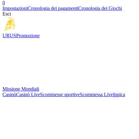
0
Impostazioni
Cronologia dei pagamenti
Cronologia dei Giochi
Esci
URUS
Promozione
Missione Mondiali
Casinò
Casinò Live
Scommesse sportive
Scommessa Live
Ippica