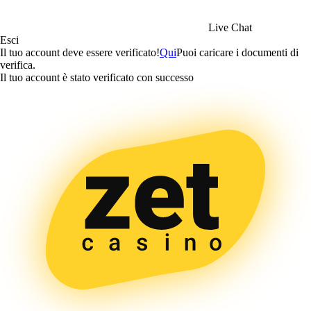
Live Chat
Esci
Il tuo account deve essere verificato!
Qui
Puoi caricare i documenti di
verifica.
Il tuo account è stato verificato con successo