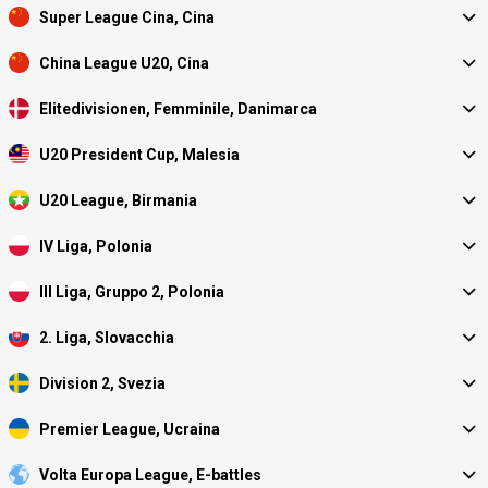
Super League Cina, Cina
China League U20, Cina
Elitedivisionen, Femminile, Danimarca
U20 President Cup, Malesia
U20 League, Birmania
IV Liga, Polonia
III Liga, Gruppo 2, Polonia
2. Liga, Slovacchia
Division 2, Svezia
Premier League, Ucraina
Volta Europa League, E-battles