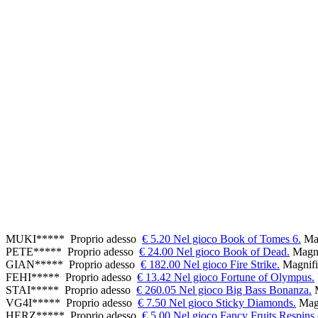
MUKI*****
Proprio adesso
€ 5.20 Nel gioco Book of Tomes 6.
Mag
PETE*****
Proprio adesso
€ 24.00 Nel gioco Book of Dead.
Magni
GIAN*****
Proprio adesso
€ 182.00 Nel gioco Fire Strike.
Magnifi
FEHI*****
Proprio adesso
€ 13.42 Nel gioco Fortune of Olympus.
STAI*****
Proprio adesso
€ 260.05 Nel gioco Big Bass Bonanza.
M
VG4I*****
Proprio adesso
€ 7.50 Nel gioco Sticky Diamonds.
Magn
HERZ*****
Proprio adesso
€ 5.00 Nel gioco Fancy Fruits Respin