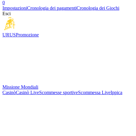
0
Impostazioni
Cronologia dei pagamenti
Cronologia dei Giochi
Esci
URUS
Promozione
Missione Mondiali
Casinò
Casinò Live
Scommesse sportive
Scommessa Live
Ippica