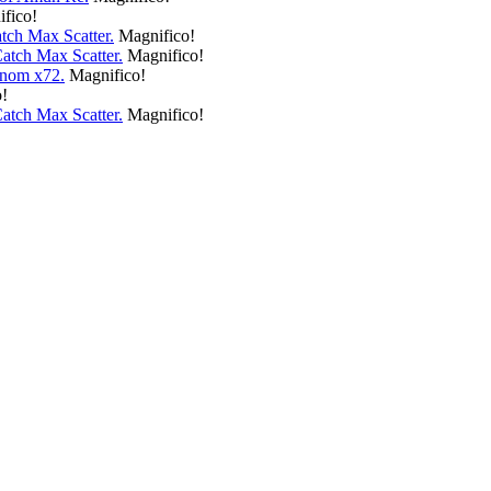
fico!
tch Max Scatter.
Magnifico!
Catch Max Scatter.
Magnifico!
enom x72.
Magnifico!
!
Catch Max Scatter.
Magnifico!